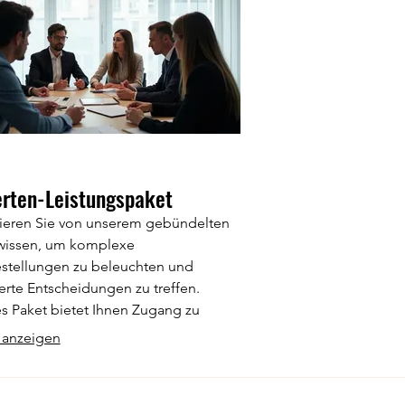
erten-Leistungspaket
tieren Sie von unserem gebündelten
wissen, um komplexe
stellungen zu beleuchten und
erte Entscheidungen zu treffen.
s Paket bietet Ihnen Zugang zu
alisierten Einblicken und
 anzeigen
egischer Orientierungshilfe.