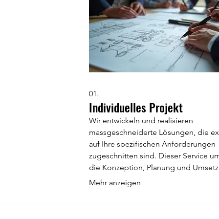
01.
Individuelles Projekt
Wir entwickeln und realisieren
massgeschneiderte Lösungen, die ex
auf Ihre spezifischen Anforderungen
zugeschnitten sind. Dieser Service u
die Konzeption, Planung und Umset
Ihres einzigartigen Vorhabens, um
Mehr anzeigen
optimale Ergebnisse zu erzielen.